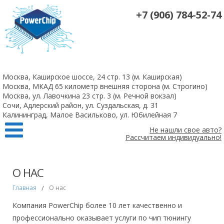
+7 (906) 784-52-74
На все 4-х цилиндровые атмосферные двигатели чип-тюнинг +
удаление катализаторов 10 000 рублей
Москва, Каширское шоссе, 24 стр. 13 (м. Каширская)
Заказать
Москва, МКАД 65 километр внешняя сторона (м. Строгино)
Москва, ул. Лавочкина 23 стр. 3 (м. Речной вокзал)
Сочи, Адлерский район, ул. Суздальская, д. 31
Калининград, Малое Васильково, ул. Юбилейная 7
Не нашли свое авто?
Рассчитаем индивидуально!
О НАС
Главная
/
О нас
Компания PowerChip более 10 лет качественно и
профессионально оказывает услуги по чип тюнингу