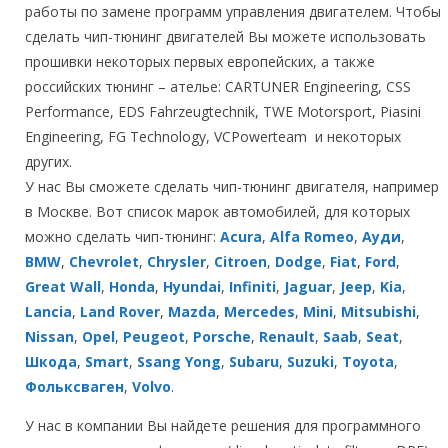
работы по замене программ управления двигателем. Чтобы
сделать чип-тюнинг двигателей Вы можете использовать
прошивки некоторых первых европейских, а также
российских тюнинг – ателье: CARTUNER Engineering, CSS
Performance, EDS Fahrzeugtechnik, TWE Motorsport, Piasini
Engineering, FG Technology, VCPowerteam и некоторых
других.
У нас Вы сможете сделать чип-тюнинг двигателя, например
в Москве. Вот список марок автомобилей, для которых
можно сделать чип-тюнинг:
Acura
,
Alfa Romeo
,
Ауди
,
BMW
,
Chevrolet
,
Chrysler
,
Citroen
,
Dodge
,
Fiat
,
Ford
,
Great Wall
,
Honda
,
Hyundai
,
Infiniti
,
Jaguar
,
Jeep
,
Kia
,
Lancia
,
Land Rover
,
Mazda
,
Mercedes
,
Mini
,
Mitsubishi
,
Nissan
,
Opel
,
Peugeot
,
Porsche
,
Renault
,
Saab
,
Seat
,
Шкода
,
Smart
,
Ssang Yong
,
Subaru
,
Suzuki
,
Toyota
,
Фольксваген
,
Volvo
.
У нас в компании Вы найдете решения для программного