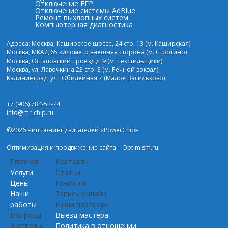
Отключение ЕГР
Отключение системы AdBlue
Ремонт выхлопных систем
Компьютерная диагностика
Адреса: Москва, Каширское шоссе, 24 стр. 13 (м. Каширская)
Москва, МКАД 65 километр внешняя сторона (м. Строгино)
Москва, Остаповский проезд д. 9 (м. Текстильщики)
Москва, ул. Лавочкина 23 стр. 3 (м. Речной вокзал)
Калининград, ул. Юбилейная 7 (Малое Васильково)
+7 (906) 784-52-74
info@mr-chip.ru
©2026 Чип тюнинг двигателей «PowerChip»
Оптимизация и
продвижение сайта
– Optimism.ru
Главная
Контакты
Услуги
Статьи
Цены
Новости
Наши
Запись онлайн
работы
Наши партнеры
Вопросы
Выезд мастера
и ответы
Политика в отношении