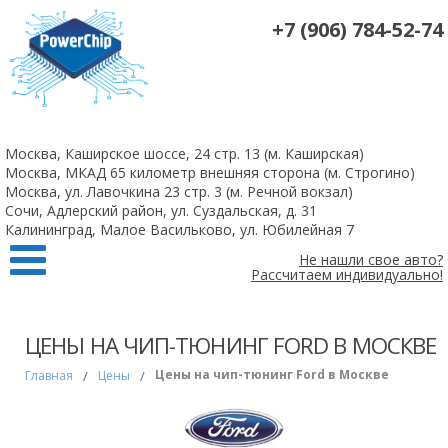
+7 (906) 784-52-74
На все 4-х цилиндровые атмосферные двигатели чип-тюнинг +
удаление катализаторов 10 000 рублей
Москва, Каширское шоссе, 24 стр. 13 (м. Каширская)
Заказать
Москва, МКАД 65 километр внешняя сторона (м. Строгино)
Москва, ул. Лавочкина 23 стр. 3 (м. Речной вокзал)
Сочи, Адлерский район, ул. Суздальская, д. 31
Калининград, Малое Васильково, ул. Юбилейная 7
Не нашли свое авто?
Рассчитаем индивидуально!
ЦЕНЫ НА ЧИП-ТЮНИНГ FORD В МОСКВЕ
Цены на чип-тюнинг Ford в Москве
Главная
/
Цены
/