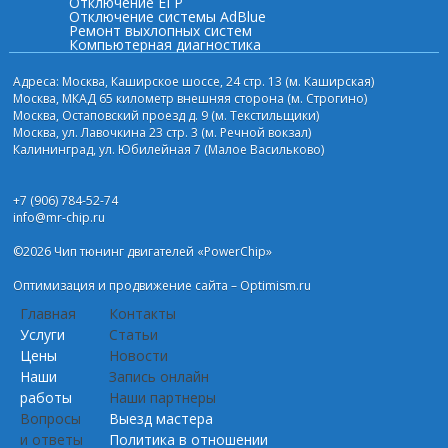
Отключение ЕГР
Отключение системы AdBlue
Ремонт выхлопных систем
Компьютерная диагностика
Адреса: Москва, Каширское шоссе, 24 стр. 13 (м. Каширская)
Москва, МКАД 65 километр внешняя сторона (м. Строгино)
Москва, Остаповский проезд д. 9 (м. Текстильщики)
Москва, ул. Лавочкина 23 стр. 3 (м. Речной вокзал)
Калининград, ул. Юбилейная 7 (Малое Васильково)
+7 (906) 784-52-74
info@mr-chip.ru
©2026 Чип тюнинг двигателей «PowerChip»
Оптимизация и
продвижение сайта
– Optimism.ru
Главная
Контакты
Услуги
Статьи
Цены
Новости
Наши
Запись онлайн
работы
Наши партнеры
Вопросы
Выезд мастера
и ответы
Политика в отношении