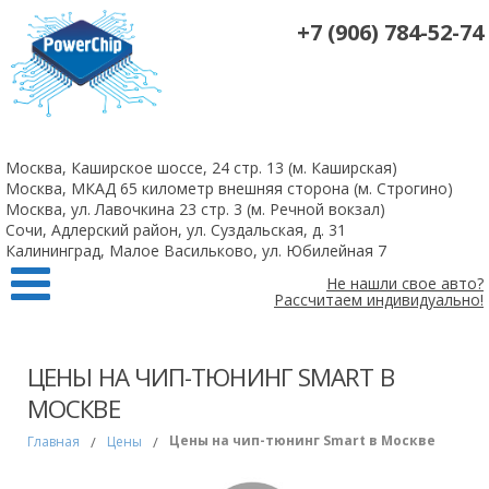
+7 (906) 784-52-74
На все 4-х цилиндровые атмосферные двигатели чип-тюнинг +
удаление катализаторов 10 000 рублей
Москва, Каширское шоссе, 24 стр. 13 (м. Каширская)
Заказать
Москва, МКАД 65 километр внешняя сторона (м. Строгино)
Москва, ул. Лавочкина 23 стр. 3 (м. Речной вокзал)
Сочи, Адлерский район, ул. Суздальская, д. 31
Калининград, Малое Васильково, ул. Юбилейная 7
Не нашли свое авто?
Рассчитаем индивидуально!
ЦЕНЫ НА ЧИП-ТЮНИНГ SMART В
МОСКВЕ
Цены на чип-тюнинг Smart в Москве
Главная
/
Цены
/