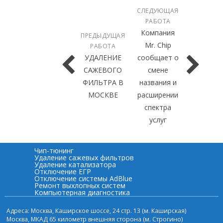
СЛЕДУЮЩАЯ
РАБОТА
Компания
ПРЕДЫДУЩАЯ
Mr. Chip
РАБОТА
УДАЛЕНИЕ
сообщает о
САЖЕВОГО
смене
ФИЛЬТРА В
названия и
МОСКВЕ
расширении
спектра
услуг
Чип-тюнинг
Удаление сажевых фильтров
Удаление катализатора
Отключение ЕГР
Отключение системы AdBlue
Ремонт выхлопных систем
Компьютерная диагностика
Адреса: Москва, Каширское шоссе, 24 стр. 13 (м. Каширская)
Москва, МКАД 65 километр внешняя сторона (м. Строгино)