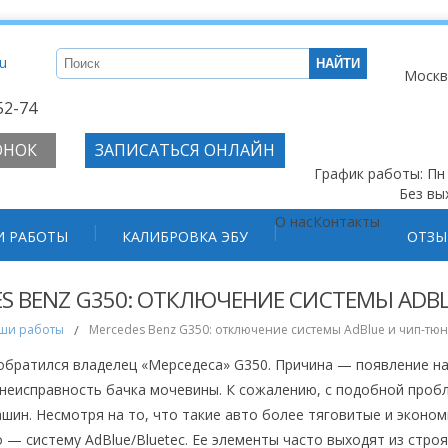
На все 
удалени
ru
Заказат
Москв
52-74
ОНОК
ЗАПИСАТЬСЯ ОНЛАЙН
График работы: Пн -
Без вы
О нас
Контакты
 РАБОТЫ
КАЛИБРОВКА ЭБУ
ОТЗ
S BENZ G350: ОТКЛЮЧЕНИЕ СИСТЕМЫ ADB
ши работы
/
Mercedes Benz G350: отключение системы AdBlue и чип-тю
обратился владелец «Мерседеса» G350. Причина — появление н
неисправность бачка мочевины. К сожалению, с подобной проб
шин. Несмотря на то, что такие авто более тяговитые и эконо
 — систему AdBlue/Bluetec. Ее элементы часто выходят из стро