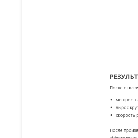
РЕЗУЛЬ
После отключ
мощность 
вырос кру
скорость р
После произв
«Мерседеса» 