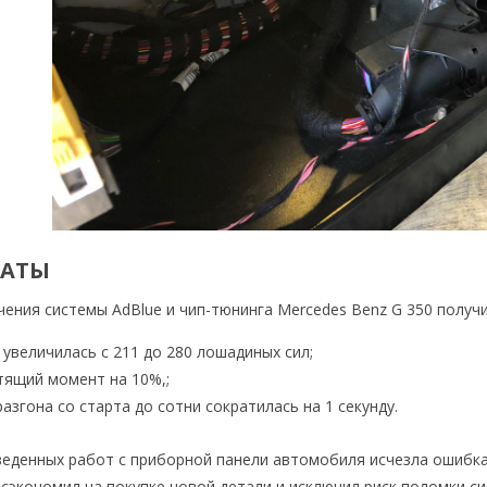
ТАТЫ
ения системы AdBlue и чип-тюнинга Mercedes Benz G 350 получ
увеличилась с 211 до 280 лошадиных сил;
тящий момент на 10%,;
азгона со старта до сотни сократилась на 1 секунду.
еденных работ с приборной панели автомобиля исчезла ошибка
сэкономил на покупке новой детали и исключил риск поломки с