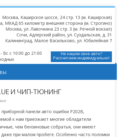
4-х цилиндровые атмосферные двигатели чип-тюнинг +
е катализаторов 10 000 рублей
Москва, Каширское шоссе, 24 стр. 13 (м. Каширская)
ь
а, МКАД 65 километр внешняя сторона (м. Строгино)
Москва, ул. Лавочкина 23 стр. 3 (м. Речной вокзал)
Сочи, Адлерский район, ул. Суздальская, д. 31
Калининград, Малое Васильково, ул. Юбилейная 7
 Вс с 10:00 до 21:00
Не нашли свое авто?
Рассчитаем индивидуально!
ходных
ЫВЫ
LUE И ЧИП-ТЮНИНГ
нинг
а приборной панели авто ошибки P202B,
лемой к нам приезжают многие обладатели
мичные, чем бензиновые собратья, они имеют
я даже при малом пробеге. Особенно часто поломки