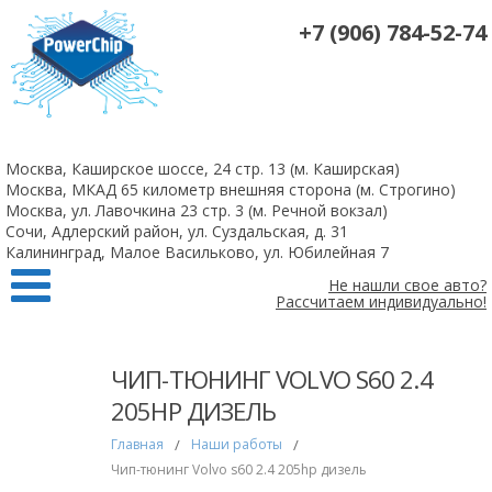
+7 (906) 784-52-74
На все 4-х цилиндровые атмосферные двигатели чип-тюнинг +
удаление катализаторов 10 000 рублей
Москва, Каширское шоссе, 24 стр. 13 (м. Каширская)
Заказать
Москва, МКАД 65 километр внешняя сторона (м. Строгино)
Москва, ул. Лавочкина 23 стр. 3 (м. Речной вокзал)
Сочи, Адлерский район, ул. Суздальская, д. 31
Калининград, Малое Васильково, ул. Юбилейная 7
Не нашли свое авто?
Рассчитаем индивидуально!
ЧИП-ТЮНИНГ VOLVO S60 2.4
205HP ДИЗЕЛЬ
Главная
/
Наши работы
/
Чип-тюнинг Volvo s60 2.4 205hp дизель