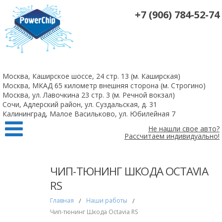
+7 (906) 784-52-74
На все 4-х цилиндровые атмосферные двигатели чип-тюнинг +
удаление катализаторов 10 000 рублей
Москва, Каширское шоссе, 24 стр. 13 (м. Каширская)
Заказать
Москва, МКАД 65 километр внешняя сторона (м. Строгино)
Москва, ул. Лавочкина 23 стр. 3 (м. Речной вокзал)
Сочи, Адлерский район, ул. Суздальская, д. 31
Калининград, Малое Васильково, ул. Юбилейная 7
Не нашли свое авто?
Рассчитаем индивидуально!
ЧИП-ТЮНИНГ ШКОДА OCTAVIA
RS
Главная
/
Наши работы
/
Чип-тюнинг Шкода Octavia RS