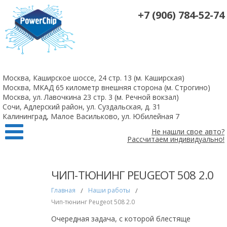
+7 (906) 784-52-74
На все 4-х цилиндровые атмосферные двигатели чип-тюнинг +
удаление катализаторов 10 000 рублей
Москва, Каширское шоссе, 24 стр. 13 (м. Каширская)
Заказать
Москва, МКАД 65 километр внешняя сторона (м. Строгино)
Москва, ул. Лавочкина 23 стр. 3 (м. Речной вокзал)
Сочи, Адлерский район, ул. Суздальская, д. 31
Калининград, Малое Васильково, ул. Юбилейная 7
Не нашли свое авто?
Рассчитаем индивидуально!
ЧИП-ТЮНИНГ PEUGEOT 508 2.0
Главная
/
Наши работы
/
Чип-тюнинг Peugeot 508 2.0
Очередная задача, с которой блестяще