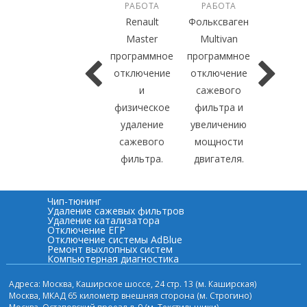
РАБОТА
РАБОТА
Renault
Фольксваген
Master
Multivan
программное
программное
отключение
отключение
и
сажевого
физическое
фильтра и
удаление
увеличению
сажевого
мощности
фильтра.
двигателя.
Чип-тюнинг
Удаление сажевых фильтров
Удаление катализатора
Отключение ЕГР
Отключение системы AdBlue
Ремонт выхлопных систем
Компьютерная диагностика
Адреса: Москва, Каширское шоссе, 24 стр. 13 (м. Каширская)
Москва, МКАД 65 километр внешняя сторона (м. Строгино)