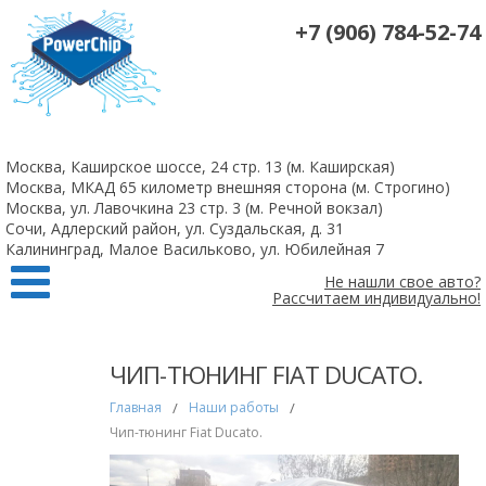
+7 (906) 784-52-74
На все 4-х цилиндровые атмосферные двигатели чип-тюнинг +
удаление катализаторов 10 000 рублей
Москва, Каширское шоссе, 24 стр. 13 (м. Каширская)
Заказать
Москва, МКАД 65 километр внешняя сторона (м. Строгино)
Москва, ул. Лавочкина 23 стр. 3 (м. Речной вокзал)
Сочи, Адлерский район, ул. Суздальская, д. 31
Калининград, Малое Васильково, ул. Юбилейная 7
Не нашли свое авто?
Рассчитаем индивидуально!
ЧИП-ТЮНИНГ FIAT DUCATO.
Главная
/
Наши работы
/
Чип-тюнинг Fiat Ducato.